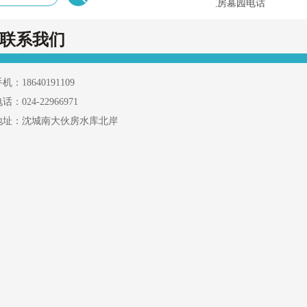
喜迎国庆，大伙房艺术园林公墓墓园庆期间开放祭扫服务
沈阳大伙房墓园电话
联系我们
机：18640191109
话：024-22966971
地址：沈城南大伙房水库北岸