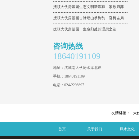
抚顺大伙房墓园生态文明新殡葬，家族归葬雅境承百年孝道
抚顺大伙房墓园古脉蝠山承御韵，官椅吉局旺世代家声
抚顺大伙房墓园：生命归处的理想之选
咨询热线
18640191109
地址：沈城南大伙房水库北岸
手机：18640191109
电话：024-22966971
友情链接：
大伙
首页
关于我们
风水文化