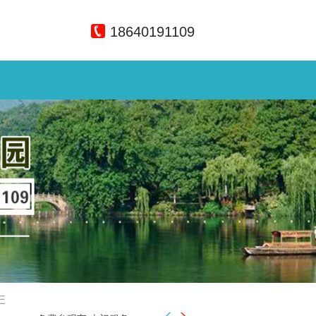
18640191109
E