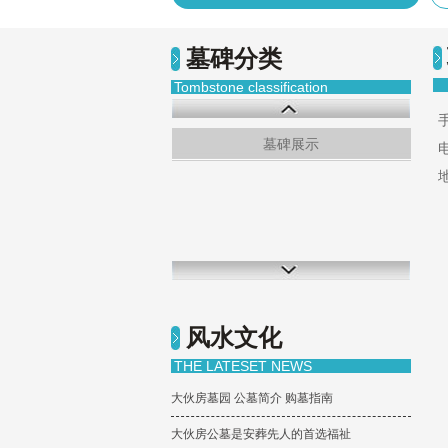
预约电话：024-22966971
墓碑分类
Tombstone classification
手
墓碑展示
电
风水文化
THE LATESET NEWS
大伙房墓园 公墓简介 购墓指南
大伙房公墓是安葬先人的首选福祉